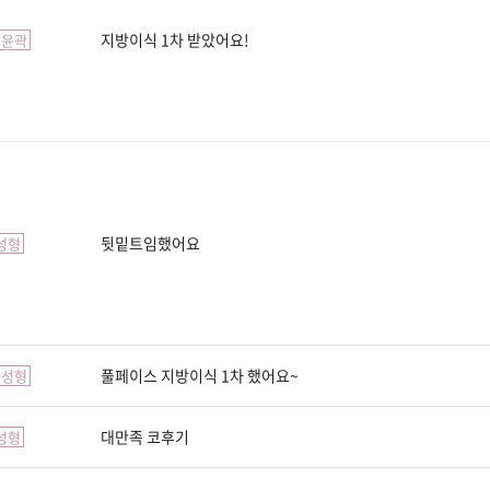
지방이식 1차 받았어요!
면윤곽
뒷밑트임했어요
성형
풀페이스 지방이식 1차 했어요~
타성형
대만족 코후기
성형