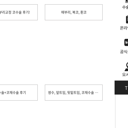
부리교정 코수술 후기!
매부리, 복코, 휜코
T
수술+코재수술 후기
쌍수, 앞트임, 뒷밑트임, 코재수술 후기입니당