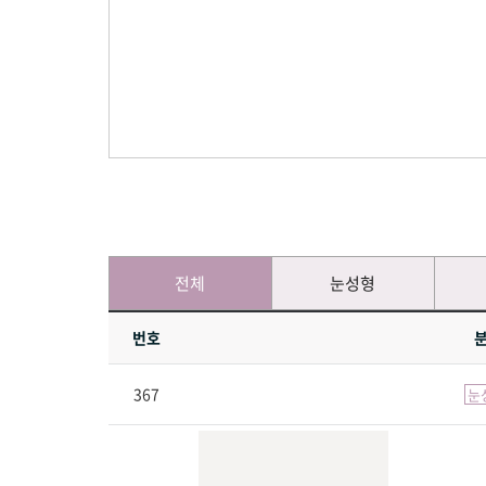
전체
눈성형
번호
367
눈