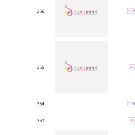
366
안
365
눈
364
기
363
코