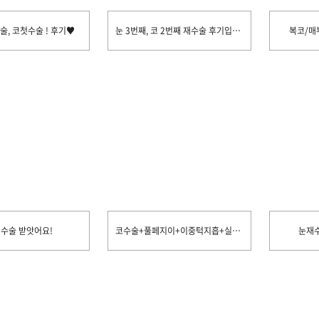
, 코첫수술 ! 후기♥
눈 3번째, 코 2번째 재수술 후기입니당
복코/매
 수술 받앗어요!
코수술+풀페지이+이중턱지흡+실리프팅까지♡
눈재