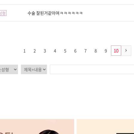
수술 잘된거같아여ㅋㅋㅋㅋㅋㅋ
성형
10
1
2
3
4
5
6
7
8
9