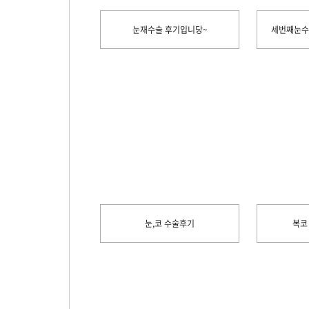
눈재수술 후기입니당~
세번째눈수술
눈,코 수술후기
복코