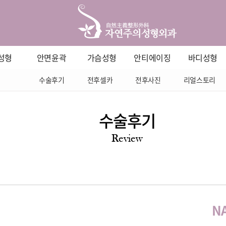
성형
안면윤곽
가슴성형
안티에이징
바디성형
수술후기
전후셀카
전후사진
리얼스토리
수술후기
Review
N