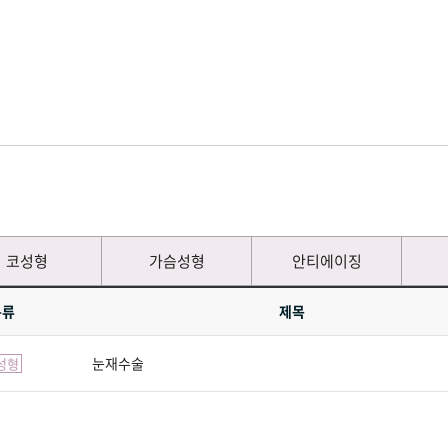
코성형
가슴성형
안티에이징
분류
제목
눈재수술
성형