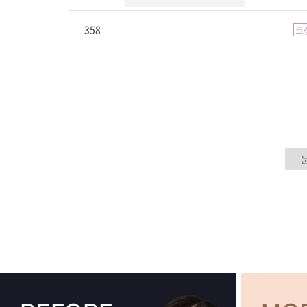
358
코