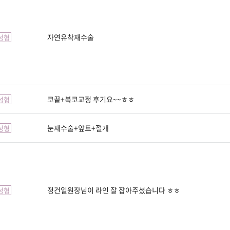
자연유착재수술
성형
코끝+복코교정 후기요~~ㅎㅎ
성형
눈재수술+앞트+절개
성형
정건일원장님이 라인 잘 잡아주셨습니다 ㅎㅎ
성형