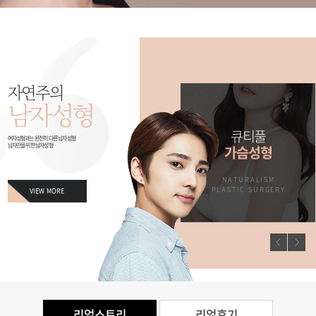
자연주의
남자성형
남자만을 위한
큐티풀
여자성형과는 완전히 다른 남자성형
남자만을 위한 남자성형
징
남자성형
가슴성형
M
NATURALISM
NATURALISM
ERY
PLASTIC SURGERY
PLASTIC SURGERY
VIEW MORE
리얼스토리
리얼후기