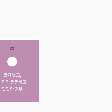
03
코가 낮고,
이마가 평평하고
밋밋한 경우