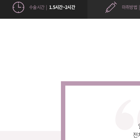
수술시간 |
1.5시간~2시간
마취방법 
전