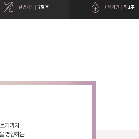
실밥제거 |
7일 후
회복기간 |
약 1주
 이르기까지
)을 병행하는