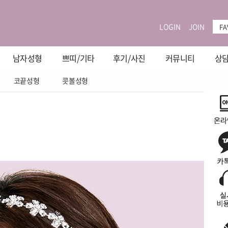
LOGIN
JOIN
FA
남자성형
쁘띠/기타
후기/사진
커뮤니티
상담
코끝성형
콧볼성형