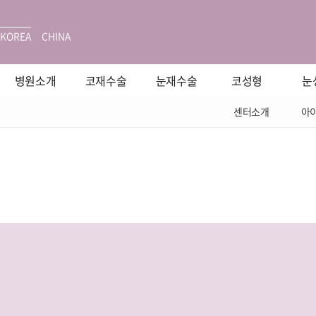
KOREA
CHINA
병원소개
코재수술
눈재수술
코성형
눈
센터소개
아