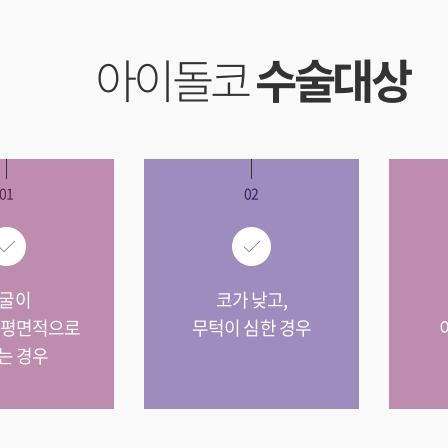
아이돌코
수술대상
01
02
굴이
코가 낮고,
 평면적으로
무턱이 심한 경우
는 경우