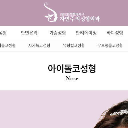
성형
안면윤곽
가슴성형
안티에이징
바디성형
이돌코성형
자가늑코성형
유형별코성형
무보형물코성형
아이돌코성형
Nose