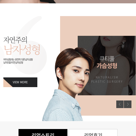
자연주의
남자성형
남자만을 위한
큐티풀
여자성형과는 완전히 다른 남자성형
남자만을 위한 남자성형
징
남자성형
가슴성형
M
NATURALISM
NATURALISM
ERY
PLASTIC SURGERY
PLASTIC SURGERY
VIEW MORE
리얼스토리
리얼후기